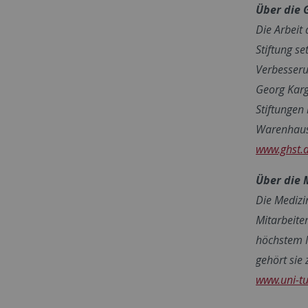
Über die 
Die Arbeit
Stiftung s
Verbesseru
Georg Karg
Stiftungen
Warenhaus
www.ghst.
Über die 
Die Medizi
Mitarbeite
höchstem N
gehört sie
www.uni-t