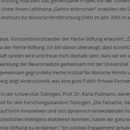
-Stiftung finanziert das gemeinsame Projekt mit der Univers
e. Unter ihrem Leitthema „Gehirn erforschen“ investiert die
-Instituts für klinische Hirnforschung (HIH) im Jahr 2001 i
.
eise, Vorstandsvorsitzender der Hertie-Stiftung erläutert: 
der Hertie-Stiftung. Ich bin davon überzeugt, dass künstlich
ft spielen wird und freue mich deshalb sehr, dass wir ein w
wicklung der Neuromedizin gemeinsam mit der Universität
 gemeinsam gegründete Hertie-Institut für klinische Hirnf
rg zeigt eindrucksvoll, was eine gute
Public-Private Partne
in der Universität Tübingen, Prof. Dr. Karla Pollmann, dankt
t für den Forschungsstandort Tübingen: „Die Tatsache, da
auf hoch-innovativen und sich dynamisch entwickelnden F
künstlichen Intelligenz etablieren konnten, haben wir ganz 
ertie-Stiftung zu verdanken.“ Ein solches Engagement priva