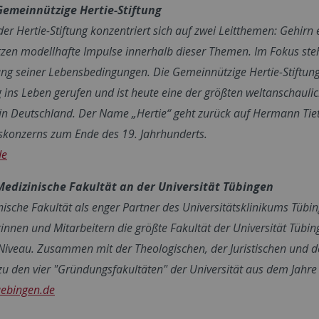
Gemeinnützige Hertie-Stiftung
 der Hertie-Stiftung konzentriert sich auf zwei Leitthemen: Gehir
etzen modellhafte Impulse innerhalb dieser Themen. Im Fokus st
ng seiner Lebensbedingungen. Die Gemeinnützige Hertie-Stiftu
 ins Leben gerufen und ist heute eine der größten weltanscha
 in Deutschland. Der Name „Hertie“ geht zurück auf Hermann Tie
konzerns zum Ende des 19. Jahrhunderts.
de
Medizinische Fakultät an der Universität Tübingen
nische Fakultät als enger Partner des Universitätsklinikums Tübin
rinnen und Mitarbeitern die größte Fakultät der Universität Tübi
iveau. Zusammen mit der Theologischen, der Juristischen und der
 zu den vier "Gründungsfakultäten" der Universität aus dem Jahre
uebingen.de