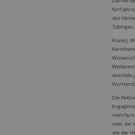
Die Hertie
fünf Jahr
des Hertie
Tübingen
Frank-J. W
Kernthema 
Wissenscha
Weiterent
ebenfalls
Württembe
Die Rektor
Engagemen
mehrfach 
oder der 
wie der H