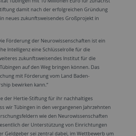
ität Tübingen mit 10 Millionen Euro für zunächst
 Stiftung damit nach der erfolgreichen Gründung
n ein neues zukunftsweisendes Großprojekt in
„Die Förderung der Neurowissenschaften ist ein
e Intelligenz eine Schlüsselrolle für die
eiteres zukunftsweisendes Institut für die
 Tübingen auf den Weg bringen können. Das
orschung mit Förderung vom Land Baden-
rship
bewirken kann.“
e der Hertie-Stiftung für ihr nachhaltiges
ss wir Tübingen in den vergangenen Jahrzehnten
orschungsfeldern wie den Neurowissenschaften
wesentlich der Unterstützung von Einrichtungen
ter Geldgeber sei zentral dabei, im Wettbewerb um