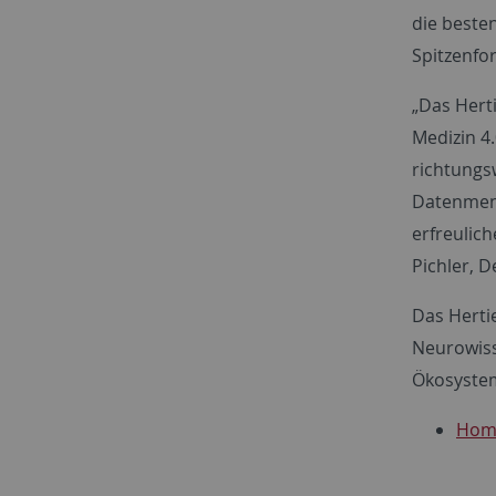
die beste
Spitzenfo
„Das
Herti
Medizin 4
richtungsw
Datenmeng
erfreulich
Pichler, 
Das Hertie
Neurowiss
Ökosystem
Home