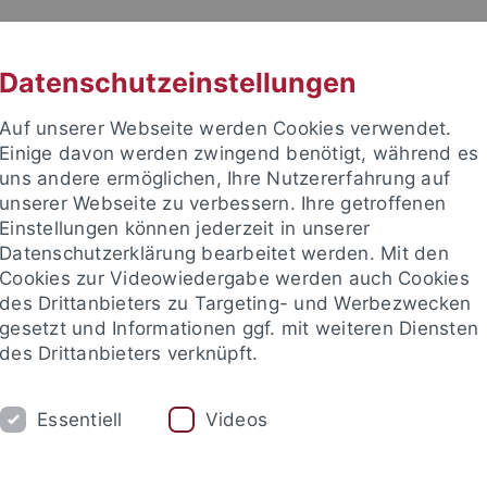
RACHE
UNI A-Z
KONTAKT
SUC
Datenschutzeinstellungen
Auf unserer Webseite werden Cookies verwendet.
Einige davon werden zwingend benötigt, während es
uns andere ermöglichen, Ihre Nutzererfahrung auf
unserer Webseite zu verbessern. Ihre getroffenen
TUDIUM
Einstellungen können jederzeit in unserer
FORSCHUNG
EINRICHTUNGE
Datenschutzerklärung bearbeitet werden. Mit den
Cookies zur Videowiedergabe werden auch Cookies
les und Publikationen
Campusleben
Im Dialog
Karriere
des Drittanbieters zu Targeting- und Werbezwecken
gesetzt und Informationen ggf. mit weiteren Diensten
des Drittanbieters verknüpft.
 und Publikationen
Pressemitteilungen
Archiv
Essentiell
Videos
mitteilungen Archiv