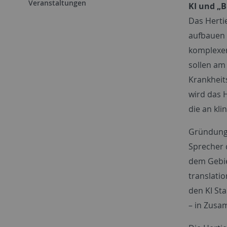
Veranstaltungen
KI und „
Das Herti
aufbauen 
komplexer
sollen am
Krankheit
wird das 
die an kli
Gründungs
Sprecher d
dem Gebie
translatio
den KI St
– in Zusa