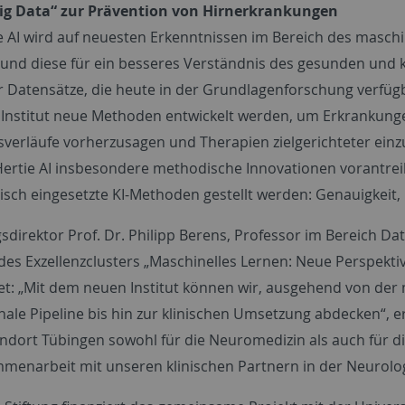
Big Data“ zur Prävention von Hirnerkrankungen
e AI wird auf neuesten Erkenntnissen im Bereich des maschin
und diese für ein besseres Verständnis des gesunden und 
 Datensätze, die heute in der Grundlagenforschung verfügb
 Institut neue Methoden entwickelt werden, um Erkrankung
sverläufe vorherzusagen und Therapien zielgerichteter einz
Hertie AI insbesondere methodische Innovationen vorantrei
nisch eingesetzte KI-Methoden gestellt werden: Genauigkeit,
direktor Prof. Dr. Philipp Berens, Professor im Bereich
Dat
es Exzellenzclusters „Maschinelles Lernen: Neue Perspektive
t: „Mit dem neuen Institut können wir, ausgehend von de
nale Pipeline bis hin zur klinischen Umsetzung abdecken“, erk
andort Tübingen sowohl für die Neuromedizin als auch für 
mmenarbeit mit unseren klinischen Partnern in der Neurol