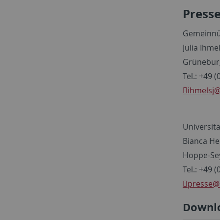
Press
Gemeinnüt
Julia Ihme
Grüneburg
Tel.: +49 
ihmelsj
@
Universit
Bianca H
Hoppe-Sey
Tel.: +49 
presse
@
Downl