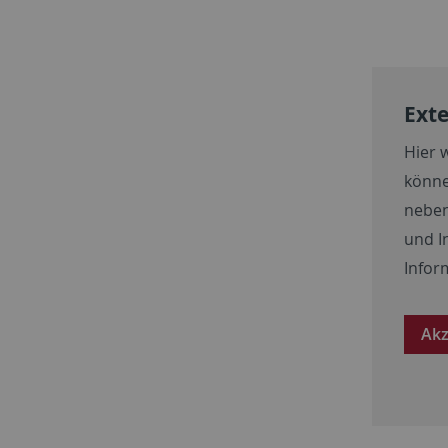
Exte
Hier 
könne
neben
und I
Infor
Akz