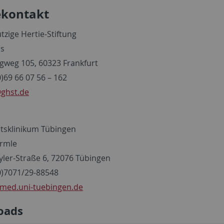
ekontakt
zige Hertie-Stiftung
ls
weg 105, 60323 Frankfurt
(0)69 66 07 56 – 162
ghst.de
ätsklinikum Tübingen
ermle
ler-Straße 6, 72076 Tübingen
(0)7071/29-88548
med.uni-tuebingen.de
oads