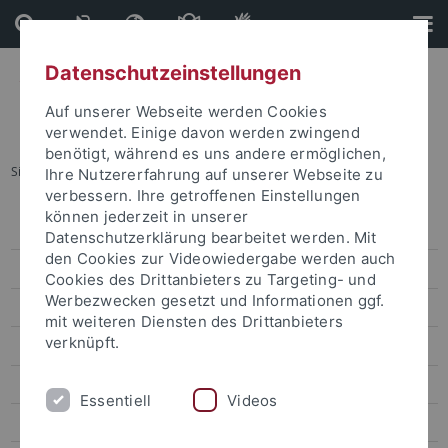
Direkt
Direkt
zum
zur
Inhalt
Fußleiste
Datenschutzeinstellungen
Auf unserer Webseite werden Cookies
verwendet. Einige davon werden zwingend
benötigt, während es uns andere ermöglichen,
Sie sind hier:
Startseite
...
Archiv
Ihre Nutzererfahrung auf unserer Webseite zu
verbessern. Ihre getroffenen Einstellungen
können jederzeit in unserer
Pressemitteilungen
Datenschutzerklärung bearbeitet werden. Mit
den Cookies zur Videowiedergabe werden auch
Archiv
Cookies des Drittanbieters zu Targeting- und
Werbezwecken gesetzt und Informationen ggf.
attempto online
mit weiteren Diensten des Drittanbieters
verknüpft.
Newsletter Uni Tübingen aktuell
Forschungsmagazin Attempto
Essentiell
Videos
Publikationen