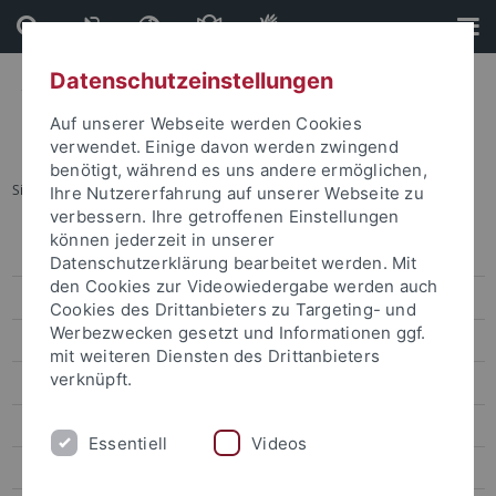
Direkt
Direkt
zum
zur
Inhalt
Fußleiste
Datenschutzeinstellungen
Auf unserer Webseite werden Cookies
verwendet. Einige davon werden zwingend
benötigt, während es uns andere ermöglichen,
Sie sind hier:
Startseite
...
Archiv
Ihre Nutzererfahrung auf unserer Webseite zu
verbessern. Ihre getroffenen Einstellungen
können jederzeit in unserer
Pressemitteilungen
Datenschutzerklärung bearbeitet werden. Mit
den Cookies zur Videowiedergabe werden auch
Archiv
Cookies des Drittanbieters zu Targeting- und
Werbezwecken gesetzt und Informationen ggf.
attempto online
mit weiteren Diensten des Drittanbieters
verknüpft.
Newsletter Uni Tübingen aktuell
Forschungsmagazin Attempto
Essentiell
Videos
Publikationen