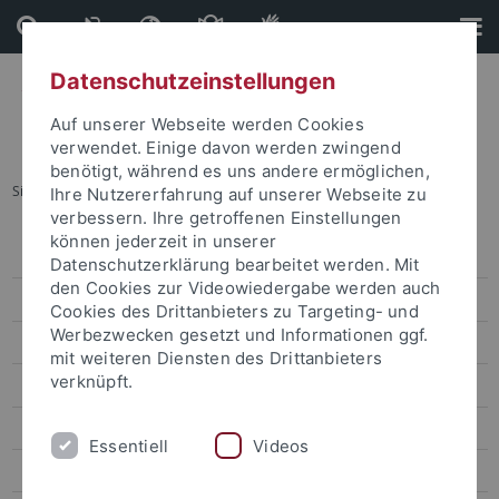
Direkt
Direkt
zum
zur
Inhalt
Fußleiste
Datenschutzeinstellungen
Auf unserer Webseite werden Cookies
verwendet. Einige davon werden zwingend
benötigt, während es uns andere ermöglichen,
Sie sind hier:
Startseite
...
Veranstaltungskalender
Ihre Nutzererfahrung auf unserer Webseite zu
verbessern. Ihre getroffenen Einstellungen
können jederzeit in unserer
Veranstaltungen
Datenschutzerklärung bearbeitet werden. Mit
den Cookies zur Videowiedergabe werden auch
Veranstaltungskalender
Cookies des Drittanbieters zu Targeting- und
Werbezwecken gesetzt und Informationen ggf.
Kongresse und Tagungen
mit weiteren Diensten des Drittanbieters
verknüpft.
Aktuelle Ausstellungen
Zentrale Veranstaltungen
Essentiell
Videos
Kunst und Kultur