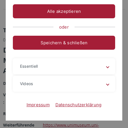
Merchandise
Alle akzeptieren
Universitäres Wohlbefinden
oder
Termindetails
03.05.2026 | Museum der Universität Tübingen MUT
Speichern & schließen
Demokratische Erinnerungen –
Mythos und Geschichte auf der
Essentiell
Agora
Datum :
03.05.2026 11:00 Uhr bis 12:00 Uhr
Videos
Veranstaltungsort
Museum Alte Kulturen, Schloss
:
Hohentübingen, Burgsteige 11
Impressum
Datenschutzerklärung
Referent/in :
Nadja Mozdzen M.A.
Weiterführende
https://www.unimuseum.uni-