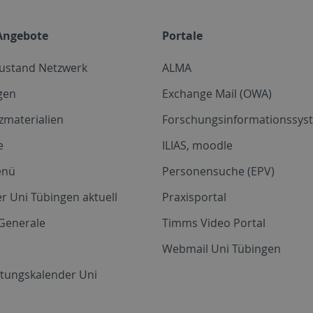
Angebote
Portale
zustand Netzwerk
ALMA
gen
Exchange Mail (OWA)
zmaterialien
Forschungsinformationssyst
e
ILIAS, moodle
enü
Personensuche (EPV)
r Uni Tübingen aktuell
Praxisportal
Generale
Timms Video Portal
Webmail Uni Tübingen
ltungskalender Uni