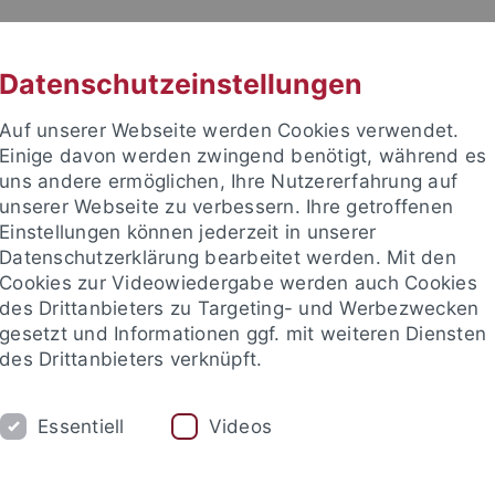
RACHE
UNI A-Z
KONTAKT
SUC
Datenschutzeinstellungen
Auf unserer Webseite werden Cookies verwendet.
Einige davon werden zwingend benötigt, während es
uns andere ermöglichen, Ihre Nutzererfahrung auf
unserer Webseite zu verbessern. Ihre getroffenen
TUDIUM
Einstellungen können jederzeit in unserer
FORSCHUNG
EINRICHTUNGE
Datenschutzerklärung bearbeitet werden. Mit den
Cookies zur Videowiedergabe werden auch Cookies
les und Publikationen
Campusleben
Im Dialog
Karriere
des Drittanbieters zu Targeting- und Werbezwecken
gesetzt und Informationen ggf. mit weiteren Diensten
des Drittanbieters verknüpft.
eben
Veranstaltungen
Veranstaltungskalender
Essentiell
Videos
details