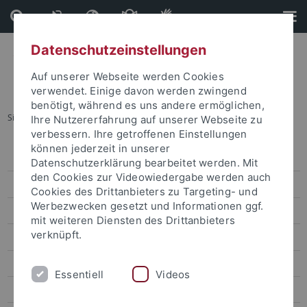
Direkt
Direkt
zum
zur
Inhalt
Fußleiste
Datenschutzeinstellungen
Auf unserer Webseite werden Cookies
verwendet. Einige davon werden zwingend
benötigt, während es uns andere ermöglichen,
Sie sind hier:
Startseite
...
Veranstaltungskalender
Ihre Nutzererfahrung auf unserer Webseite zu
verbessern. Ihre getroffenen Einstellungen
können jederzeit in unserer
Veranstaltungen
Datenschutzerklärung bearbeitet werden. Mit
den Cookies zur Videowiedergabe werden auch
Veranstaltungskalender
Cookies des Drittanbieters zu Targeting- und
Werbezwecken gesetzt und Informationen ggf.
Kongresse und Tagungen
mit weiteren Diensten des Drittanbieters
verknüpft.
Aktuelle Ausstellungen
Zentrale Veranstaltungen
Essentiell
Videos
Kunst und Kultur