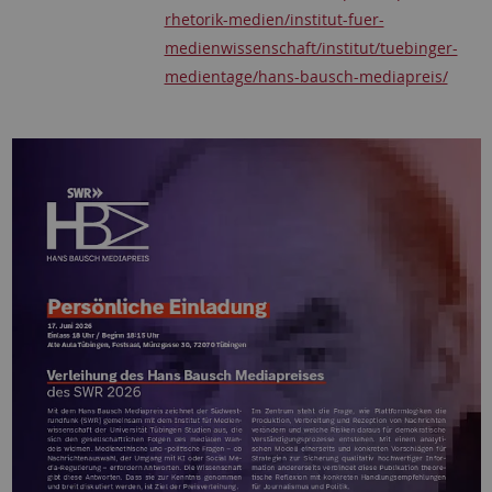
rhetorik-medien/institut-fuer-
medienwissenschaft/institut/tuebinger-
medientage/hans-bausch-mediapreis/