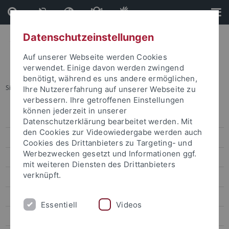
Direkt
Direkt
zum
zur
Inhalt
Fußleiste
Datenschutzeinstellungen
Auf unserer Webseite werden Cookies
verwendet. Einige davon werden zwingend
benötigt, während es uns andere ermöglichen,
Sie sind hier:
Startseite
...
Veranstaltungskalender
Ihre Nutzererfahrung auf unserer Webseite zu
verbessern. Ihre getroffenen Einstellungen
können jederzeit in unserer
Veranstaltungen
Datenschutzerklärung bearbeitet werden. Mit
den Cookies zur Videowiedergabe werden auch
Veranstaltungskalender
Cookies des Drittanbieters zu Targeting- und
Werbezwecken gesetzt und Informationen ggf.
Kongresse und Tagungen
mit weiteren Diensten des Drittanbieters
verknüpft.
Aktuelle Ausstellungen
Zentrale Veranstaltungen
Essentiell
Videos
Kunst und Kultur