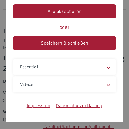
Merchandise
Alle akzeptieren
Universitäres Wohlbefinden
oder
Termindetails
17.06.2026 | Philosophische Fakultät, Institut für
Speichern & schließen
Medienwissenschaft und der SWR
Hans Bausch Mediapreisverleihung
2026
Essentiell
Datum :
17.06.2026 18:00 Uhr
Videos
Veranstaltungsort
Alte Aula, Münzgasse 30
:
Impressum
Datenschutzerklärung
Weiterführende
https://uni-
Informationen :
tuebingen.de/fakultaeten/philosophische
-fakultaet/fachbereiche/philosophie-