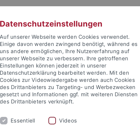
RACHE
UNI A-Z
KONTAKT
SUC
Datenschutzeinstellungen
Auf unserer Webseite werden Cookies verwendet.
Einige davon werden zwingend benötigt, während es
uns andere ermöglichen, Ihre Nutzererfahrung auf
unserer Webseite zu verbessern. Ihre getroffenen
TUDIUM
Einstellungen können jederzeit in unserer
FORSCHUNG
EINRICHTUNGE
Datenschutzerklärung bearbeitet werden. Mit den
Cookies zur Videowiedergabe werden auch Cookies
les und Publikationen
Campusleben
Im Dialog
Karriere
des Drittanbieters zu Targeting- und Werbezwecken
gesetzt und Informationen ggf. mit weiteren Diensten
des Drittanbieters verknüpft.
eben
Veranstaltungen
Veranstaltungskalender
Essentiell
Videos
details