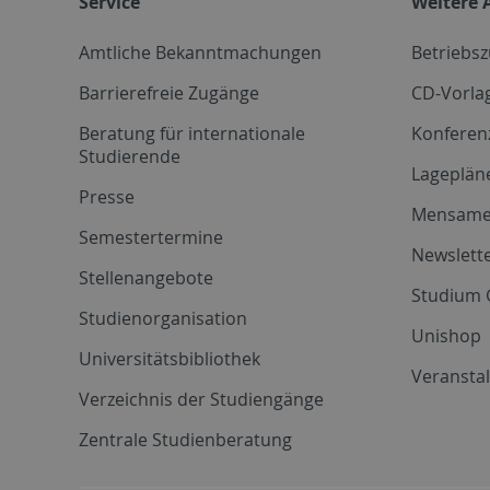
Service
Weitere 
Amtliche Bekanntmachungen
Betriebs
Barrierefreie Zugänge
CD-Vorla
Beratung für internationale
Konferen
Studierende
Lageplän
Presse
Mensam
Semestertermine
Newslette
Stellenangebote
Studium 
Studienorganisation
Unishop
Universitätsbibliothek
Veransta
Verzeichnis der Studiengänge
Zentrale Studienberatung