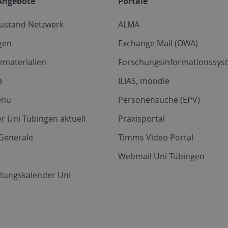
Angebote
Portale
zustand Netzwerk
ALMA
gen
Exchange Mail (OWA)
zmaterialien
Forschungsinformationssyst
e
ILIAS, moodle
enü
Personensuche (EPV)
r Uni Tübingen aktuell
Praxisportal
Generale
Timms Video Portal
Webmail Uni Tübingen
ltungskalender Uni