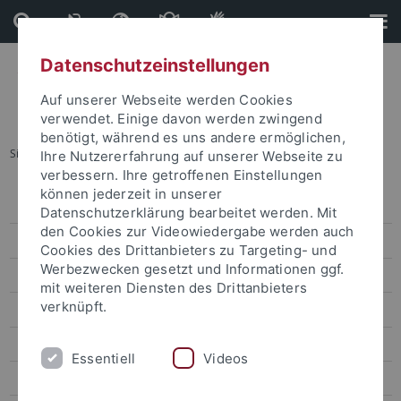
Direkt
Direkt
zum
zur
Inhalt
Fußleiste
Datenschutzeinstellungen
Auf unserer Webseite werden Cookies
verwendet. Einige davon werden zwingend
benötigt, während es uns andere ermöglichen,
Sie sind hier:
Startseite
...
Veranstaltungskalender
Ihre Nutzererfahrung auf unserer Webseite zu
verbessern. Ihre getroffenen Einstellungen
können jederzeit in unserer
Veranstaltungen
Datenschutzerklärung bearbeitet werden. Mit
den Cookies zur Videowiedergabe werden auch
Veranstaltungskalender
Cookies des Drittanbieters zu Targeting- und
Werbezwecken gesetzt und Informationen ggf.
Kongresse und Tagungen
mit weiteren Diensten des Drittanbieters
verknüpft.
Aktuelle Ausstellungen
Zentrale Veranstaltungen
Essentiell
Videos
Kunst und Kultur