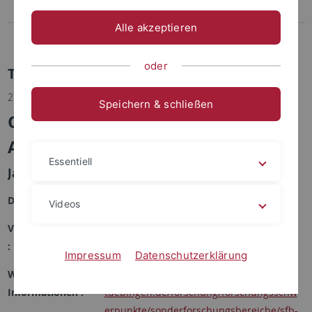
Merchandise
Alle akzeptieren
Universitäres Wohlbefinden
oder
Termindetails
25.06.2026 | Universität Tübingen, SFB Andere Ästhetik
Speichern & schließen
Objekt und Performanz. Präsenz,
Affordanz, Raum
Essentiell
Jahrestagung: Objekt und Performanz
Datum :
25.06.2026 bis 27.06.2026
Videos
Veranstaltungsort
Alte Aula, Münzgasse 30
:
Impressum
Datenschutzerklärung
Weiterführende
https://uni-
Informationen :
tuebingen.de/forschung/forschungsschw
erpunkte/sonderforschungsbereiche/sfb-