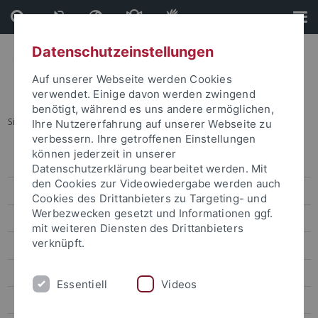
Direkt
Direkt
zum
zur
Inhalt
Fußleiste
Datenschutzeinstellungen
Auf unserer Webseite werden Cookies
verwendet. Einige davon werden zwingend
benötigt, während es uns andere ermöglichen,
Sie sind hier:
Startseite
...
Veranstaltungskalender
Ihre Nutzererfahrung auf unserer Webseite zu
verbessern. Ihre getroffenen Einstellungen
können jederzeit in unserer
Veranstaltungen
Datenschutzerklärung bearbeitet werden. Mit
den Cookies zur Videowiedergabe werden auch
Veranstaltungskalender
Cookies des Drittanbieters zu Targeting- und
Werbezwecken gesetzt und Informationen ggf.
Kongresse und Tagungen
mit weiteren Diensten des Drittanbieters
verknüpft.
Aktuelle Ausstellungen
Zentrale Veranstaltungen
Essentiell
Videos
Kunst und Kultur