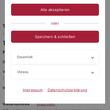
Merchandise
Alle akzeptieren
Universitäres Wohlbefinden
oder
Termindetails
11.06.2026 | Universität Tübingen
Speichern & schließen
TransTeaTime#1
Pride Month Tübingen 2026
Essentiell
Datum :
11.06.2026 17:00 Uhr bis 18:00 Uhr
Veranstaltungsort
2.OG, Wilhelmstraße 11 (Hintereingang)
Videos
:
Referent/in :
Gwynn Wettach, Michaela Schuler, Inken
Impressum
Datenschutzerklärung
Köhler
Weiterführende
https://uni-