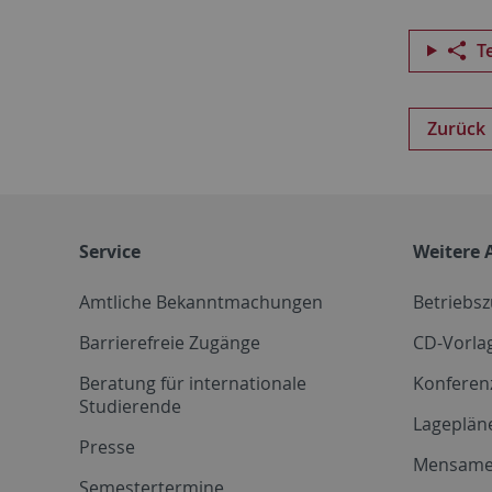
T
Zurück
Service
Weitere 
Amtliche Bekanntmachungen
Betriebs
Barrierefreie Zugänge
CD-Vorla
Beratung für internationale
Konferen
Studierende
Lageplän
Presse
Mensam
Semestertermine