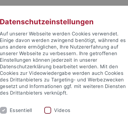
RACHE
UNI A-Z
KONTAKT
SUC
Datenschutzeinstellungen
Auf unserer Webseite werden Cookies verwendet.
Einige davon werden zwingend benötigt, während es
uns andere ermöglichen, Ihre Nutzererfahrung auf
unserer Webseite zu verbessern. Ihre getroffenen
TUDIUM
Einstellungen können jederzeit in unserer
FORSCHUNG
EINRICHTUNGE
Datenschutzerklärung bearbeitet werden. Mit den
Cookies zur Videowiedergabe werden auch Cookies
les und Publikationen
Campusleben
Im Dialog
Karriere
des Drittanbieters zu Targeting- und Werbezwecken
gesetzt und Informationen ggf. mit weiteren Diensten
des Drittanbieters verknüpft.
eben
Veranstaltungen
Veranstaltungskalender
Essentiell
Videos
details