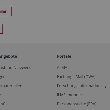
eilen
Angebote
Portale
zustand Netzwerk
ALMA
gen
Exchange Mail (OWA)
zmaterialien
Forschungsinformationssyst
e
ILIAS, moodle
enü
Personensuche (EPV)