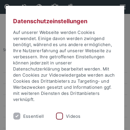
Direkt
Direkt
zum
zur
Inhalt
Fußleiste
Datenschutzeinstellungen
Auf unserer Webseite werden Cookies
verwendet. Einige davon werden zwingend
benötigt, während es uns andere ermöglichen,
Sie sind hier:
Startseite
...
Pride Month
Ihre Nutzererfahrung auf unserer Webseite zu
verbessern. Ihre getroffenen Einstellungen
können jederzeit in unserer
Veranstaltungen
Datenschutzerklärung bearbeitet werden. Mit
den Cookies zur Videowiedergabe werden auch
Veranstaltungskalender
Cookies des Drittanbieters zu Targeting- und
Werbezwecken gesetzt und Informationen ggf.
Zentrale Veranstaltungen
mit weiteren Diensten des Drittanbieters
verknüpft.
Dies Universitatis
Pride Month
Essentiell
Videos
Science & Innovation Days