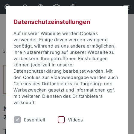
Direkt
Direkt
zum
zur
Inhalt
Fußleiste
Datenschutzeinstellungen
Auf unserer Webseite werden Cookies
verwendet. Einige davon werden zwingend
benötigt, während es uns andere ermöglichen,
Sie sind hier:
Startseite
...
5
Ihre Nutzererfahrung auf unserer Webseite zu
verbessern. Ihre getroffenen Einstellungen
können jederzeit in unserer
Datenschutzerklärung bearbeitet werden. Mit
den Cookies zur Videowiedergabe werden auch
Cookies des Drittanbieters zu Targeting- und
Werbezwecken gesetzt und Informationen ggf.
mit weiteren Diensten des Drittanbieters
verknüpft.
Newsletter Uni Tübingen aktuell Nr.
2/2026: Studium und Lehre
Essentiell
Videos
Theologie mit Christo und Jeanne-