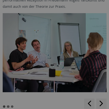
performativen Rezeption in Friedemann Vogels Tanzkunst und
damit auch von der Theorie zur Praxis.
rückwärt
v
blättern
b