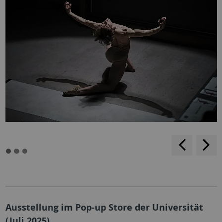
rückwärt
v
blättern
b
Ausstellung im Pop-up Store der Universität
(Juli 2025)