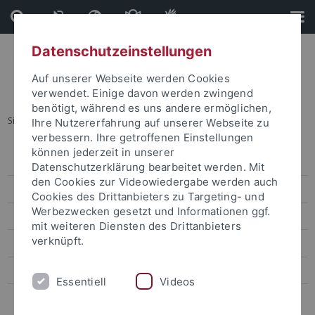
Direkt
Direkt
zum
zur
Inhalt
Fußleiste
Datenschutzeinstellungen
Auf unserer Webseite werden Cookies
verwendet. Einige davon werden zwingend
benötigt, während es uns andere ermöglichen,
Sie sind hier:
Startseite
...
Artist in Residence
Ihre Nutzererfahrung auf unserer Webseite zu
verbessern. Ihre getroffenen Einstellungen
können jederzeit in unserer
Organisation
Datenschutzerklärung bearbeitet werden. Mit
den Cookies zur Videowiedergabe werden auch
Forschungsprogramm
Cookies des Drittanbieters zu Targeting- und
Werbezwecken gesetzt und Informationen ggf.
Forschungsprojekte
mit weiteren Diensten des Drittanbieters
verknüpft.
Veranstaltungen
Publikationen
Essentiell
Videos
Wissenschaft und Kommunikation