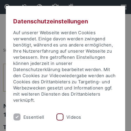
Direkt
Direkt
zum
zur
Inhalt
Fußleiste
Datenschutzeinstellungen
Auf unserer Webseite werden Cookies
verwendet. Einige davon werden zwingend
benötigt, während es uns andere ermöglichen,
Sie sind hier:
Startseite
...
4
Ihre Nutzererfahrung auf unserer Webseite zu
verbessern. Ihre getroffenen Einstellungen
können jederzeit in unserer
Datenschutzerklärung bearbeitet werden. Mit
den Cookies zur Videowiedergabe werden auch
Cookies des Drittanbieters zu Targeting- und
Werbezwecken gesetzt und Informationen ggf.
mit weiteren Diensten des Drittanbieters
verknüpft.
Newsletter Uni Tübingen aktuell Nr.
1/2013: Leute
Essentiell
Videos
Tübinger Förderpreis für Ältere