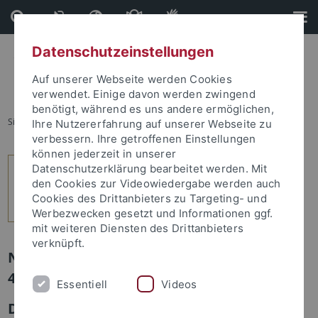
Direkt
Direkt
zum
zur
Inhalt
Fußleiste
Datenschutzeinstellungen
Auf unserer Webseite werden Cookies
verwendet. Einige davon werden zwingend
benötigt, während es uns andere ermöglichen,
Sie sind hier:
Startseite
...
8
Ihre Nutzererfahrung auf unserer Webseite zu
verbessern. Ihre getroffenen Einstellungen
können jederzeit in unserer
Datenschutzerklärung bearbeitet werden. Mit
den Cookies zur Videowiedergabe werden auch
Cookies des Drittanbieters zu Targeting- und
Werbezwecken gesetzt und Informationen ggf.
mit weiteren Diensten des Drittanbieters
verknüpft.
Newsletter Uni Tübingen aktuell Nr.
4/2014: Forschung
Essentiell
Videos
Distinguished Professorship für den