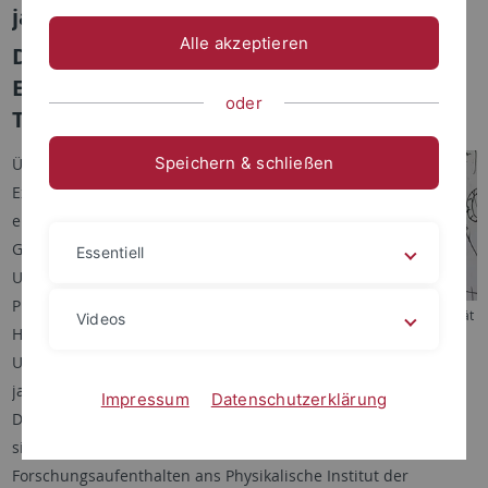
japanischen Physiker Hidetoshi Katori
Alle akzeptieren
Dreijährige Gastprofessur im Rahmen der
Exzellenzinitiative an der Universität
oder
Tübingen
Speichern & schließen
Über die im Rahmen der
Exzellenzinitiative
eingerichteten
Gastprofessuren hat die
Essentiell
Universität Tübingen den
Physiker Professor Dr.
Foto: Friedhelm Albrecht/Universität
Videos
Hidetoshi Katori von der
Tübingen
Universität Tokio und dem
japanischen Forschungsinstitut RIKEN auf drei Jahre berufen.
Impressum
Datenschutzerklärung
Der Physiker, dessen Spezialgebiet supergenaue Atomuhren
sind, wird in den kommenden drei Jahren immer wieder zu
Forschungsaufenthalten ans Physikalische Institut der