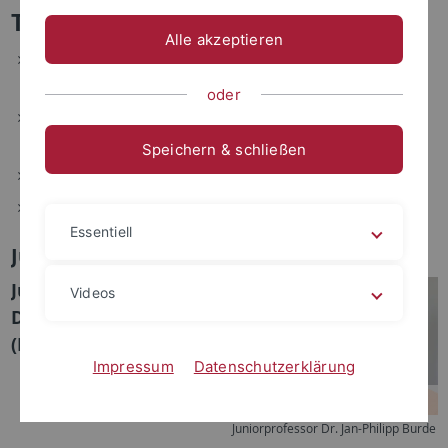
Tübingen
Alle akzeptieren
Juniorprofessor Dr. Jan-Philipp Burde (Mathematisch-
Naturwissenschaftliche Fakultät)
oder
Professor Dr. Christian Groß (Mathematisch-
Naturwissenschaftliche Fakultät)
Speichern & schließen
Professor Dr. Andreas Peter (Medizinische Fakultät)
Professorin Dr. Melanie Philipp (Medizinische Fakultät)
Essentiell
Juniorprofessor Dr. Jan-Philipp Burde
Juniorprofessur für
Videos
Didaktik der Physik
(Mathematisch-
Impressum
Datenschutzerklärung
Juniorprofessor Dr. Jan-Philipp Burde