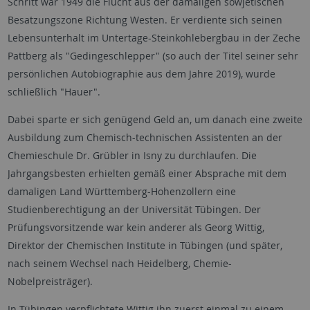
Schritt war 1949 die Flucht aus der damaligen sowjetischen
Besatzungszone Richtung Westen. Er verdiente sich seinen
Lebensunterhalt im Untertage-Steinkohlebergbau in der Zeche
Pattberg als "Gedingeschlepper" (so auch der Titel seiner sehr
persönlichen Autobiographie aus dem Jahre 2019), wurde
schließlich "Hauer".
Dabei sparte er sich genügend Geld an, um danach eine zweite
Ausbildung zum Chemisch-technischen Assistenten an der
Chemieschule Dr. Grübler in Isny zu durchlaufen. Die
Jahrgangsbesten erhielten gemäß einer Absprache mit dem
damaligen Land Württemberg-Hohenzollern eine
Studienberechtigung an der Universität Tübingen. Der
Prüfungsvorsitzende war kein anderer als Georg Wittig,
Direktor der Chemischen Institute in Tübingen (und später,
nach seinem Wechsel nach Heidelberg, Chemie-
Nobelpreisträger).
In Tübingen verpflichtete Wittig ihn zuerst einmal zu einem