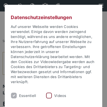
Direkt
Direkt
zum
zur
Inhalt
Fußleiste
Datenschutzeinstellungen
Auf unserer Webseite werden Cookies
verwendet. Einige davon werden zwingend
benötigt, während es uns andere ermöglichen,
Sie sind hier:
Startseite
...
5
Ihre Nutzererfahrung auf unserer Webseite zu
verbessern. Ihre getroffenen Einstellungen
können jederzeit in unserer
Datenschutzerklärung bearbeitet werden. Mit
den Cookies zur Videowiedergabe werden auch
Cookies des Drittanbieters zu Targeting- und
Werbezwecken gesetzt und Informationen ggf.
mit weiteren Diensten des Drittanbieters
verknüpft.
Newsletter Uni Tübingen aktuell Nr. 2/2025:
Leute
Essentiell
Videos
Ein rauer Weg vom Steinkohle-