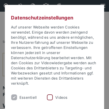
Direkt
Direkt
zum
zur
Inhalt
Fußleiste
Datenschutzeinstellungen
Auf unserer Webseite werden Cookies
verwendet. Einige davon werden zwingend
benötigt, während es uns andere ermöglichen,
Sie sind hier:
Startseite
...
1
Ihre Nutzererfahrung auf unserer Webseite zu
verbessern. Ihre getroffenen Einstellungen
können jederzeit in unserer
Datenschutzerklärung bearbeitet werden. Mit
den Cookies zur Videowiedergabe werden auch
Cookies des Drittanbieters zu Targeting- und
Werbezwecken gesetzt und Informationen ggf.
mit weiteren Diensten des Drittanbieters
verknüpft.
Newsletter Uni Tübingen aktuell Nr. 2/2026:
Forum
Essentiell
Videos
Wie finanziert sich eine