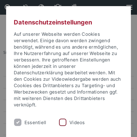
Direkt
Direkt
zum
zur
Inhalt
Fußleiste
Datenschutzeinstellungen
Auf unserer Webseite werden Cookies
verwendet. Einige davon werden zwingend
benötigt, während es uns andere ermöglichen,
Sie sind hier:
Startseite
...
Veranstaltungskalender
Ihre Nutzererfahrung auf unserer Webseite zu
verbessern. Ihre getroffenen Einstellungen
können jederzeit in unserer
Veranstaltungen
Datenschutzerklärung bearbeitet werden. Mit
den Cookies zur Videowiedergabe werden auch
Veranstaltungskalender
Cookies des Drittanbieters zu Targeting- und
Werbezwecken gesetzt und Informationen ggf.
Kongresse und Tagungen
mit weiteren Diensten des Drittanbieters
verknüpft.
Aktuelle Ausstellungen
Zentrale Veranstaltungen
Essentiell
Videos
Kunst und Kultur