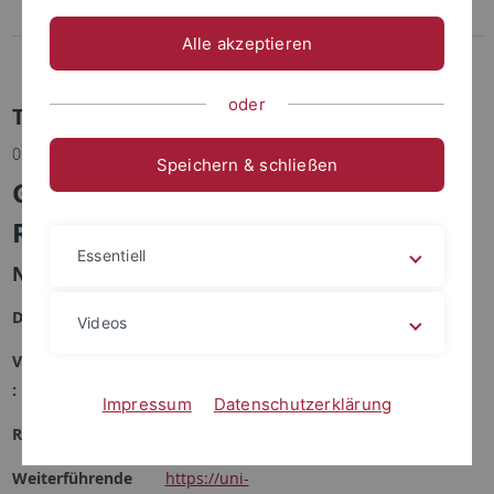
Merchandise
Alle akzeptieren
Universitäres Wohlbefinden
oder
Termindetails
09.06.2026 | College of Fellows
Speichern & schließen
Guilt, Liberalism and the Extreme
Right
Essentiell
New Horizons Lecture
Datum :
09.06.2026 18:00 Uhr bis 20:00 Uhr
Videos
Veranstaltungsort
Alte Aula, Münzgasse 30
:
Impressum
Datenschutzerklärung
Referent/in :
Prof. Dr. Eva Illouz
Weiterführende
https://uni-