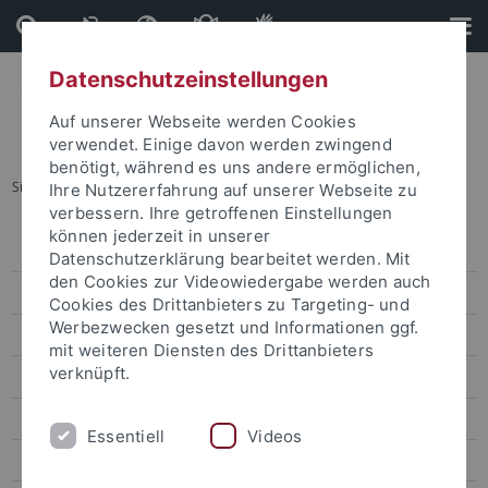
Direkt
Direkt
zum
zur
Inhalt
Fußleiste
Datenschutzeinstellungen
Auf unserer Webseite werden Cookies
verwendet. Einige davon werden zwingend
benötigt, während es uns andere ermöglichen,
Sie sind hier:
Startseite
...
Veranstaltungskalender
Ihre Nutzererfahrung auf unserer Webseite zu
verbessern. Ihre getroffenen Einstellungen
können jederzeit in unserer
Veranstaltungen
Datenschutzerklärung bearbeitet werden. Mit
den Cookies zur Videowiedergabe werden auch
Veranstaltungskalender
Cookies des Drittanbieters zu Targeting- und
Werbezwecken gesetzt und Informationen ggf.
Kongresse und Tagungen
mit weiteren Diensten des Drittanbieters
verknüpft.
Aktuelle Ausstellungen
Zentrale Veranstaltungen
Essentiell
Videos
Kunst und Kultur