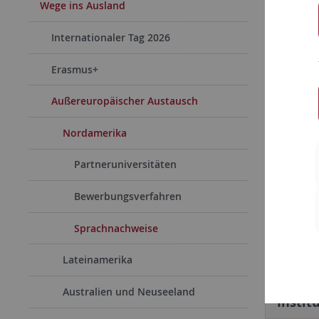
Kana
Wege ins Ausland
Internationaler Tag 2026
Erasmus+
Der
Li
ausrei
Außereuropäischer Austausch
ausrei
Ach
Nordamerika
Partneruniversitäten
Alle a
Bewerbungsverfahren
Der ‘T
Sprachnachweise
Lateinamerika
Intern
Australien und Neuseeland
Instit