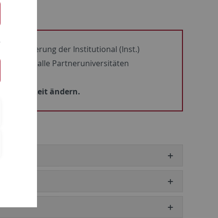
e Platzierung der Institutional (Inst.)
iBT ist für alle Partneruniversitäten
en jederzeit ändern.