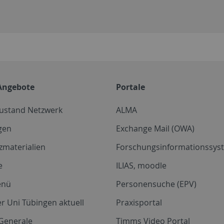
Angebote
Portale
zustand Netzwerk
ALMA
gen
Exchange Mail (OWA)
zmaterialien
Forschungsinformationssyst
e
ILIAS, moodle
enü
Personensuche (EPV)
r Uni Tübingen aktuell
Praxisportal
Generale
Timms Video Portal