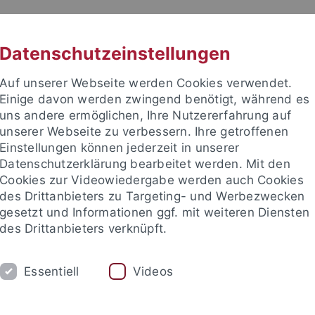
RACHE
UNI A-Z
KONTAKT
SUC
Datenschutzeinstellungen
Auf unserer Webseite werden Cookies verwendet.
Einige davon werden zwingend benötigt, während es
uns andere ermöglichen, Ihre Nutzererfahrung auf
unserer Webseite zu verbessern. Ihre getroffenen
TUDIUM
Einstellungen können jederzeit in unserer
FORSCHUNG
EINRICHTUNGE
Datenschutzerklärung bearbeitet werden. Mit den
Cookies zur Videowiedergabe werden auch Cookies
ren im Ausland
Sprachen lernen
Forschung
Welcome C
des Drittanbieters zu Targeting- und Werbezwecken
gesetzt und Informationen ggf. mit weiteren Diensten
des Drittanbieters verknüpft.
ren im Ausland
Wege ins Ausland
Außereuropäischer Austau
Essentiell
Videos
chnachweise für das Austausc