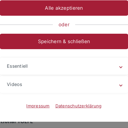
da
Alle akzeptieren
oder
ste der Partnerinstitutionen
können Sie entnehmen, ob für ein
cht oder der Internet-Based TOEFL (iBT) erforderlich ist. Der 
Speichern & schließen
chend.
tung: diese Anforderungen können sich in Ausnahmefäll
Essentiell
usklappen
Videos
est of English as a Foreign Language’ (TOEFL)
et-based TOEFL (iBT)
Impressum
Datenschutzerklärung
utional TOEFL