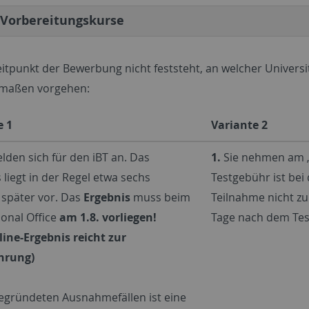
 Vorbereitungskurse
itpunkt der Bewerbung nicht feststeht, an welcher Universit
rmaßen vorgehen:
e 1
Variante 2
lden sich für den iBT an. Das
1.
Sie nehmen am „In
 liegt in der Regel etwa sechs
Testgebühr ist bei
später vor. Das
Ergebnis
muss beim
Teilnahme nicht zu
ional Office
am 1.8. vorliegen!
Tage nach dem Tes
ine-Ergebnis reicht zur
hrung)
egründeten Ausnahmefällen ist eine