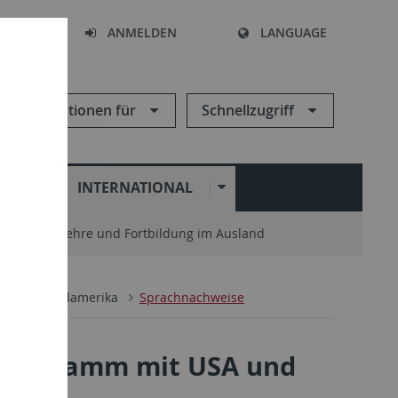
HEN
ANMELDEN
LANGUAGE
Informationen für
Schnellzugriff
N
INTERNATIONAL
enter
Lehre und Fortbildung im Ausland
sch
Nordamerika
Sprachnachweise
hprogramm mit USA und