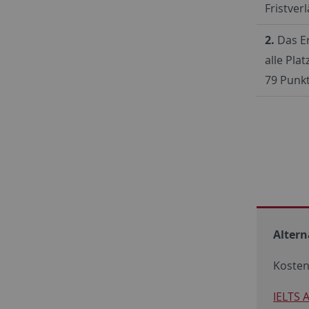
Fristver
2.
Das Er
alle Pla
79 Punkt
Altern
Kosten
IELTS 