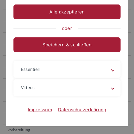
Australien und Neuseeland
Alle akzeptieren
Partneruniversitäten
Bewerbungsverfahren
oder
Sprachnachweise
Speichern & schließen
Asien
Afrika
Essentiell
Zentralasien, Kaukasus und Israel
Weitere Angebote
Videos
Erfahrungsberichte
Bewerbung
Impressum
Datenschutzerklärung
Finanzierung und Förderung
Vorbereitung