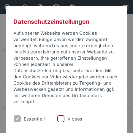
Direkt
Direkt
zum
zur
Inhalt
Fußleiste
Datenschutzeinstellungen
Auf unserer Webseite werden Cookies
verwendet. Einige davon werden zwingend
benötigt, während es uns andere ermöglichen,
Sie sind hier:
Startseite
...
Australien und Neuseeland
Ihre Nutzererfahrung auf unserer Webseite zu
verbessern. Ihre getroffenen Einstellungen
können jederzeit in unserer
Wege ins Ausland
Datenschutzerklärung bearbeitet werden. Mit
den Cookies zur Videowiedergabe werden auch
Internationaler Tag 2026
Cookies des Drittanbieters zu Targeting- und
Werbezwecken gesetzt und Informationen ggf.
Erasmus+
mit weiteren Diensten des Drittanbieters
verknüpft.
Außereuropäischer Austausch
Nordamerika
Essentiell
Videos
Lateinamerika