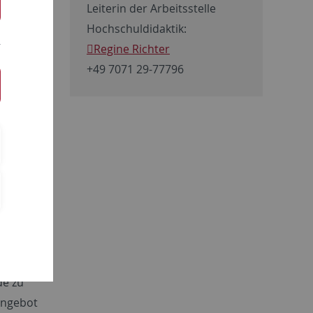
ngebote
Leiterin der Arbeitsstelle
e
Hochschuldidaktik:
versität
Regine Richter
er Lehr-
+49 7071 29-77796
ie
 etwa eine
ngsformen.
ssoren
gsangebot
de zu
 Angebot