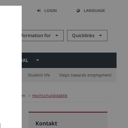
SEARCH
LOGIN
LANGUAGE
Information for
Quicklinks
ERNATIONAL
ur Studies
Student life
Steps towards employment
prechpersonen
Hochschuldidaktik
Kontakt