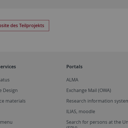
site des Teilprojekts
ervices
Portals
tatus
ALMA
e Design
Exchange Mail (OWA)
ce materials
Research information system
ILIAS, moodle
a menu
Search for persons at the Un
(EPV)