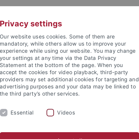
UNI A-Z
CONTACT
Privacy settings
Our website uses cookies. Some of them are
mandatory, while others allow us to improve your
experience while using our website. You may change
your settings at any time via the Data Privacy
DY
Statement at the bottom of the page. When you
RESEARCH
FACILITIES
INT
accept the cookies for video playback, third-party
providers may set additional cookies for targeting and
Application and Enrollment
Advice and Info
Organizing Yo
advertising purposes and your data may be linked to
the third party’s other services.
"Erfolgreich studieren in Tübingen" (ESIT)
Teilprojekte und Ans
Essential
Videos
schuldidaktik