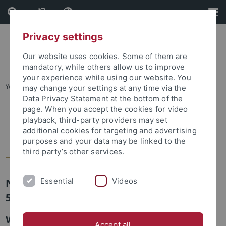
Skip
Skip
to
to
content
footer
Privacy settings
Our website uses cookies. Some of them are
mandatory, while others allow us to improve
your experience while using our website. You
You are here:
Home
...
2
may change your settings at any time via the
Data Privacy Statement at the bottom of the
page. When you accept the cookies for video
playback, third-party providers may set
additional cookies for targeting and advertising
purposes and your data may be linked to the
third party’s other services.
Essential
Videos
Newsletter Uni Tübingen aktuell Nr.
5/2012: Forschung
Wie wir uns in der Welt der Filme
Accept all