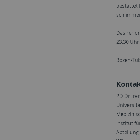
bestattet 
schlimmer
Das renom
23.30 Uhr
Bozen/Tüb
Kontak
PD Dr. rer
Universit
Medizinis
Institut 
Abteilung