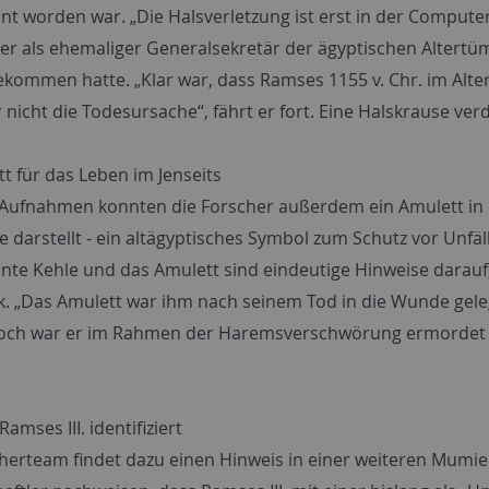
nt worden war. „Die Halsverletzung ist erst in der Compute
er als ehemaliger Generalsekretär der ägyptischen Altertü
ekommen hatte. „Klar war, dass Ramses 1155 v. Chr. im Alte
 nicht die Todesursache“, fährt er fort. Eine Halskrause ver
t für das Leben im Jenseits
-Aufnahmen konnten die Forscher außerdem ein Amulett in
 darstellt - ein altägyptisches Symbol zum Schutz vor Unfä
nte Kehle und das Amulett sind eindeutige Hinweise darauf
nk. „Das Amulett war ihm nach seinem Tod in die Wunde gel
Doch war er im Rahmen der Haremsverschwörung ermordet w
amses III. identifiziert
herteam findet dazu einen Hinweis in einer weiteren Mumie