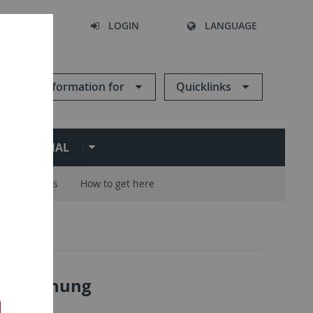
SEARCH
LOGIN
LANGUAGE
Information for
Quicklinks
ERNATIONAL
Careers
How to get here
chung
7
: Forschung