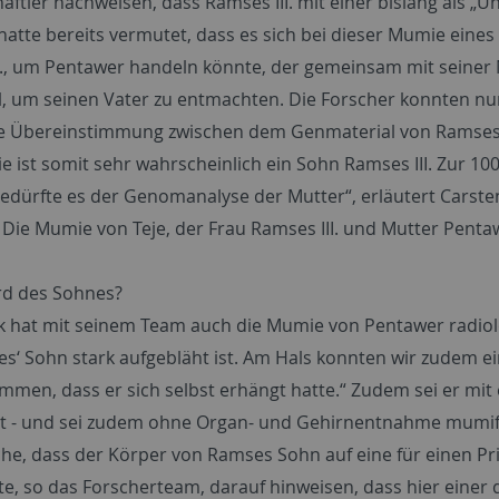
aftler nachweisen, dass Ramses III. mit einer bislang als
hatte bereits vermutet, dass es sich bei dieser Mumie eine
I., um Pentawer handeln könnte, der gemeinsam mit seiner
l, um seinen Vater zu entmachten. Die Forscher konnten nu
e Übereinstimmung zwischen dem Genmaterial von Ramses
e ist somit sehr wahrscheinlich ein Sohn Ramses III. Zur 1
bedürfte es der Genomanalyse der Mutter“, erläutert Carste
Die Mumie von Teje, der Frau Ramses III. und Mutter Pentawe
rd des Sohnes?
nk hat mit seinem Team auch die Mumie von Pentawer radiolo
s‘ Sohn stark aufgebläht ist. Am Hals konnten wir zudem e
mmen, dass er sich selbst erhängt hatte.“ Zudem sei er mit 
lt - und sei zudem ohne Organ- und Gehirnentnahme mumifiz
che, dass der Körper von Ramses Sohn auf eine für einen P
te, so das Forscherteam, darauf hinweisen, dass hier eine