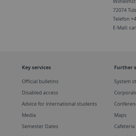
Wilhelmst
72074 Tü
Telefon +
E-Mail: c
Key services
Further s
Official bulletins
System s
Disabled access
Corporat
Advice for international students
Conferen
Media
Maps
Semester Dates
Cafeteri