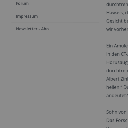
Forum
durchtren
Hawass, d
Impressum
Gesicht b
wir vorher
Newsletter - Abo
Ein Amulet
In den CT
Horusauge
durchtren
Albert Zi
heilen.“ 
andeutet?
Sohn von R
Das Forsc