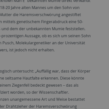
 „Unknown Man E“ bekannten Mumie direkt verwandt
s 18-20 Jahre alten Mannes um den Sohn von
 Mutter die Haremsverschwörung angestiftet
n mittels genetischem Fingerabdruck eine 50-
 und dem der unbekannten Mumie feststellen.
00-prozentigen Aussage, ob es sich um seinen Sohn
n Pusch, Molekulargenetiker an der Universität
rs, ist jedoch nicht erhalten.
gisch untersucht: „Auffällig war, dass der Körper
ine seltsame Hautfalte erkennen. Diese könnte
einem Ziegenfell bedeckt gewesen – das als
iert worden, so der Wissenschaftler.
rinzen unangemessene Art und Weise bestattet
r der Drahtzieher der Haremsverschwörung