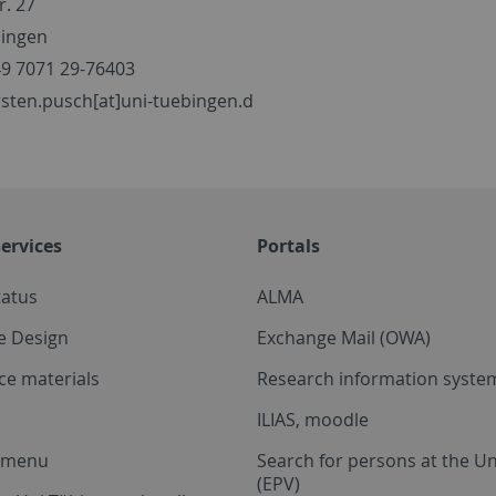
r. 27
bingen
49 7071 29-76403
arsten.pusch[at]uni-tuebingen.d
ervices
Portals
tatus
ALMA
e Design
Exchange Mail (OWA)
ce materials
Research information system
ILIAS, moodle
a menu
Search for persons at the Un
(EPV)