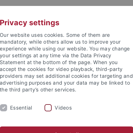
UNI A-Z
CONTACT
Privacy settings
Our website uses cookies. Some of them are
mandatory, while others allow us to improve your
experience while using our website. You may change
your settings at any time via the Data Privacy
DY
Statement at the bottom of the page. When you
RESEARCH
FACILITIES
INT
accept the cookies for video playback, third-party
providers may set additional cookies for targeting and
News and publications
Life on campus
Public engagement
advertising purposes and your data may be linked to
the third party’s other services.
lications
Newsletter Uni Tübingen aktuell
2012
5
Fors
Essential
Videos
tter Uni Tübingen aktuell Nr. 5/2012