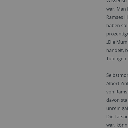
Wissensch
war. Man 
Ramses II
haben sol
prozentig
„Die Mumi
handelt, 
Tübingen. 
Selbstmo
Albert Zi
von Ramse
davon sta
unrein ga
Die Tatsa
war, könn