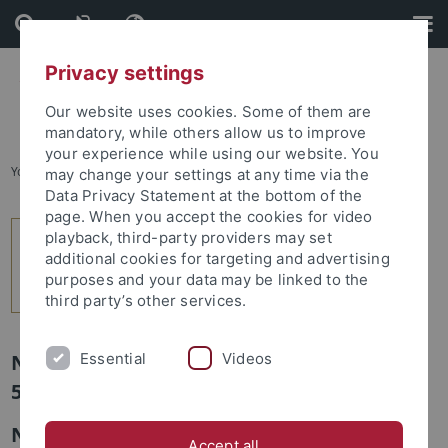
Skip
Skip
to
to
content
footer
Privacy settings
Our website uses cookies. Some of them are
mandatory, while others allow us to improve
your experience while using our website. You
You are here:
Home
...
11
may change your settings at any time via the
Data Privacy Statement at the bottom of the
page. When you accept the cookies for video
playback, third-party providers may set
additional cookies for targeting and advertising
purposes and your data may be linked to the
third party’s other services.
Essential
Videos
Newsletter Uni Tübingen aktuell Nr.
5/2012: Leute
Neu berufen: Professor Dr. Roland Roth
Accept all