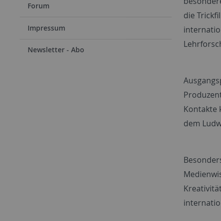
besondere
Forum
die Trickf
Impressum
internatio
Lehrforsc
Newsletter - Abo
Ausgangsp
Produzent
Kontakte 
dem Ludwi
Besonders
Medienwis
Kreativitä
internati