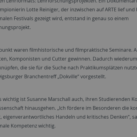
n Lehrformats: Lehrforschungsprojekten. Ein Dokumentarf
ilmpionierin Lotte Reiniger, der inzwischen auf ARTE lief und 
nalen Festivals gezeigt wird, entstand in genau so einem
hungsprojekt.
unkt waren filmhistorische und filmpraktische Seminare. 
en, Komponisten und Cutter gewinnen. Dadurch wiederum w
knüpfen, die sie für die Suche nach Praktikumsplätzen nutzt
gsburger Branchentreff „Dokville“ vorgestellt.
 wichtig ist Susanne Marschall auch, ihren Studierenden 
senschaft hinausgehen. „Ich fördere im Besonderen die kon
t, eigenverantwortliches Handeln und kritisches Denken“, sa
onale Kompetenz wichtig.