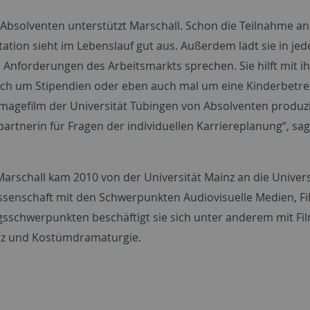
 Absolventen unterstützt Marschall. Schon die Teilnahme an 
tion sieht im Lebenslauf gut aus. Außerdem lädt sie in jede
 Anforderungen des Arbeitsmarkts sprechen. Sie hilft mit i
ch um Stipendien oder eben auch mal um eine Kinderbetreuun
Imagefilm der Universität Tübingen von Absolventen produzie
artnerin für Fragen der individuellen Karriereplanung“, sag
rschall kam 2010 von der Universität Mainz an die Universit
senschaft mit den Schwerpunkten Audiovisuelle Medien, Fi
sschwerpunkten beschäftigt sie sich unter anderem mit Film
nz und Kostümdramaturgie.