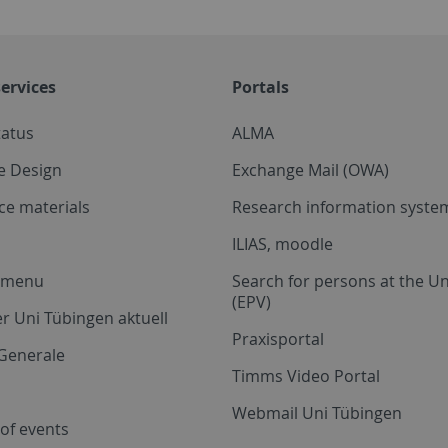
ervices
Portals
tatus
ALMA
e Design
Exchange Mail (OWA)
ce materials
Research information system
ILIAS, moodle
a menu
Search for persons at the Un
(EPV)
r Uni Tübingen aktuell
Praxisportal
Generale
Timms Video Portal
Webmail Uni Tübingen
of events