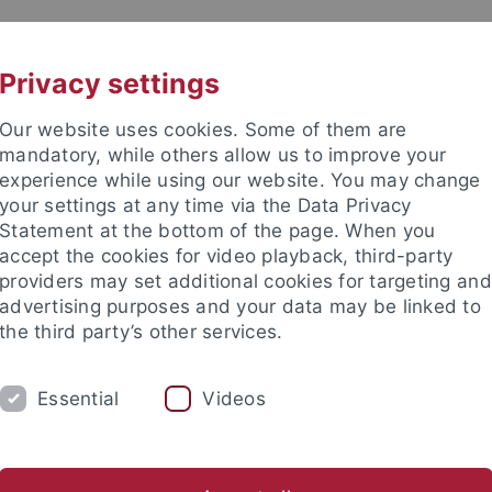
UNI A-Z
CONTACT
Privacy settings
Our website uses cookies. Some of them are
mandatory, while others allow us to improve your
experience while using our website. You may change
your settings at any time via the Data Privacy
DY
Statement at the bottom of the page. When you
RESEARCH
FACILITIES
INT
accept the cookies for video playback, third-party
providers may set additional cookies for targeting and
News and publications
Life on campus
Public engagement
advertising purposes and your data may be linked to
the third party’s other services.
lications
Newsletter Uni Tübingen aktuell
2012
5
Leut
Essential
Videos
tter Uni Tübingen aktuell Nr. 5/2012