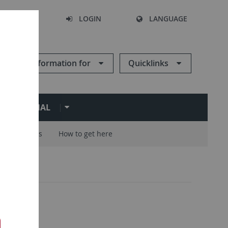
SEARCH
LOGIN
LANGUAGE
Information for
Quicklinks
ERNATIONAL
Careers
How to get here
e
2
: Leute