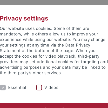
UNI A-Z
CONTACT
Privacy settings
Our website uses cookies. Some of them are
mandatory, while others allow us to improve your
experience while using our website. You may change
your settings at any time via the Data Privacy
DY
Statement at the bottom of the page. When you
RESEARCH
FACILITIES
INT
accept the cookies for video playback, third-party
providers may set additional cookies for targeting and
News and publications
Life on campus
Public engagement
advertising purposes and your data may be linked to
the third party’s other services.
lications
Newsletter Uni Tübingen aktuell
2012
5
Leut
Essential
Videos
tter Uni Tübingen aktuell Nr. 5/2012