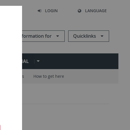
SEARCH
LOGIN
LANGUAGE
Information for
Quicklinks
ERNATIONAL
Careers
How to get here
e
6
: Leute