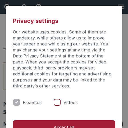
Skip
Skip
to
to
content
footer
Privacy settings
Our website uses cookies. Some of them are
mandatory, while others allow us to improve
your experience while using our website. You
You are here:
Home
...
9
may change your settings at any time via the
Data Privacy Statement at the bottom of the
page. When you accept the cookies for video
playback, third-party providers may set
additional cookies for targeting and advertising
purposes and your data may be linked to the
third party’s other services.
Essential
Videos
Newsletter Uni Tübingen aktuell Nr.
5/2012: Leute
Neu berufen: Professor Dr. Tim Pawlowski
Accept all