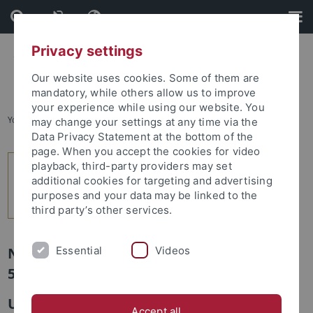
Skip
Skip
to
to
content
footer
Privacy settings
Our website uses cookies. Some of them are
mandatory, while others allow us to improve
your experience while using our website. You
You are here:
Home
...
1
may change your settings at any time via the
Data Privacy Statement at the bottom of the
page. When you accept the cookies for video
playback, third-party providers may set
additional cookies for targeting and advertising
purposes and your data may be linked to the
third party’s other services.
Essential
Videos
Newsletter Uni Tübingen aktuell Nr.
5/2012: Studium und Lehre
Universität Tübingen diskutiert Zukunft
Accept all