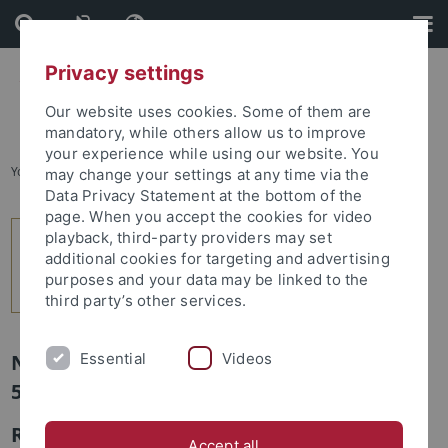
Skip
Skip
to
to
content
footer
Privacy settings
Our website uses cookies. Some of them are
mandatory, while others allow us to improve
your experience while using our website. You
You are here:
Home
...
2
may change your settings at any time via the
Data Privacy Statement at the bottom of the
page. When you accept the cookies for video
playback, third-party providers may set
additional cookies for targeting and advertising
purposes and your data may be linked to the
third party’s other services.
Essential
Videos
Newsletter Uni Tübingen aktuell Nr.
5/2012: Termine und Veranstaltungen
Religion im Gehirn? – CIN-Dialog mit
Accept all