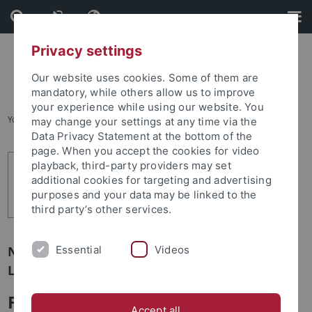
Skip
Skip
to
to
content
footer
Privacy settings
Our website uses cookies. Some of them are
mandatory, while others allow us to improve
your experience while using our website. You
You are here:
Home
...
3
may change your settings at any time via the
Data Privacy Statement at the bottom of the
page. When you accept the cookies for video
playback, third-party providers may set
additional cookies for targeting and advertising
purposes and your data may be linked to the
third party’s other services.
Essential
Videos
Newsletter Uni Tübingen aktuell Nr. 1/2025:
Leute
Fünf neue Mitglieder im Tübinger
Accept all