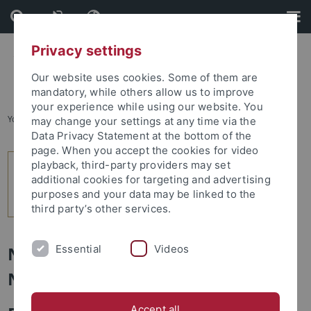
Skip
Skip
to
to
content
footer
Privacy settings
Our website uses cookies. Some of them are
mandatory, while others allow us to improve
your experience while using our website. You
You are here:
Home
...
index
may change your settings at any time via the
Data Privacy Statement at the bottom of the
page. When you accept the cookies for video
playback, third-party providers may set
additional cookies for targeting and advertising
purposes and your data may be linked to the
third party’s other services.
Essential
Videos
Newsletter Uni Tübingen aktuell
Nr. 2/2025 – 26.05.2025
Accept all