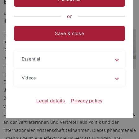
Editorial
Liebe Leserinnen,
or
liebe Leser,
Liebe Leserinnen und Leser,
Save & close
mit großer Freude und
Dankbarkeit kann ich Ihnen
heute mitteilen, dass an der
Essential
Universität Tübingen ab dem 1.
Rektorin Professorin Dr. Dr. h.c.
Januar 2026 insgesamt sechs
Videos
(Dōshisha) Karla Pollmann
Exzellenzcluster im Rahmen
der Exzellenzstrategie von
Bund und Ländern gefördert werden. Dies wurde am
Legal details
Privacy policy
vergangenen Donnerstag auf einer Pressekonferenz der
Deutschen Forschungsgemeinschaft in Bonn bekannt gegeben,
an der Vertreterinnen und Vertreter aus Politik und der
internationalen Wissenschaft teilnahmen. Dieses phänomenale
Ergebnis zeigt, wie effektiv die Universität Tübingen ihre