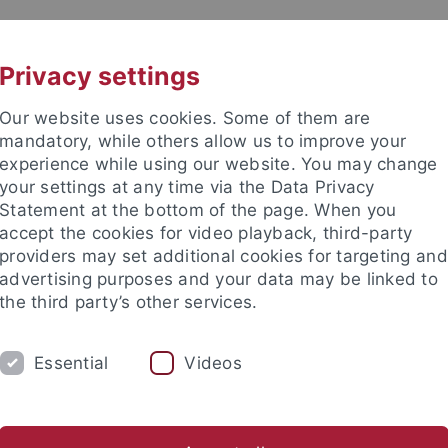
UNI A-Z
CONTACT
Privacy settings
Our website uses cookies. Some of them are
mandatory, while others allow us to improve your
experience while using our website. You may change
your settings at any time via the Data Privacy
DY
Statement at the bottom of the page. When you
RESEARCH
FACILITIES
INT
accept the cookies for video playback, third-party
providers may set additional cookies for targeting and
News and publications
Life on campus
Public engagement
advertising purposes and your data may be linked to
the third party’s other services.
lications
Newsletter Uni Tübingen aktuell
2026
Leute
Essential
Videos
tter Uni Tübingen aktuell Nr. 2/2026: Le