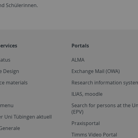
nd Schülerinnen.
ervices
Portals
tatus
ALMA
e Design
Exchange Mail (OWA)
ce materials
Research information system
ILIAS, moodle
a menu
Search for persons at the Un
(EPV)
r Uni Tübingen aktuell
Praxisportal
Generale
Timms Video Portal