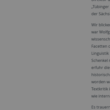
„Tübinger 
der Sächs
Wir blick
war Wolfg
wissensch
Facetten 
Linguisti
Schenkel 
erfuhr di
historisc
worden wa
Textkritik
wie inter
Es trauer