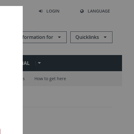
SEARCH
LOGIN
LANGUAGE
Information for
Quicklinks
ERNATIONAL
Careers
How to get here
5
ute