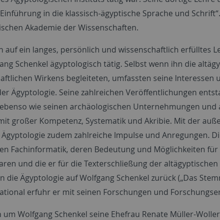
Einführung in die klassisch-ägyptische Sprache und Schrift“
ischen Akademie der Wissenschaften.
en auf ein langes, persönlich und wissenschaftlich erfüllt
ang Schenkel ägyptologisch tätig. Selbst wenn ihn die altä
aftlichen Wirkens begleiteten, umfassten seine Interessen
der Ägyptologie. Seine zahlreichen Veröffentlichungen ent
k ebenso wie seinen archäologischen Unternehmungen und 
mit großer Kompetenz, Systematik und Akribie. Mit der auße
e Ägyptologie zudem zahlreiche Impulse und Anregungen. Dies
hen Fachinformatik, deren Bedeutung und Möglichkeiten fü
ren und die er für die Texterschließung der altägyptischen
 in die Ägyptologie auf Wolfgang Schenkel zurück („Das Stem
national erfuhr er mit seinen Forschungen und Forschungs
n um Wolfgang Schenkel seine Ehefrau Renate Müller-Wolle