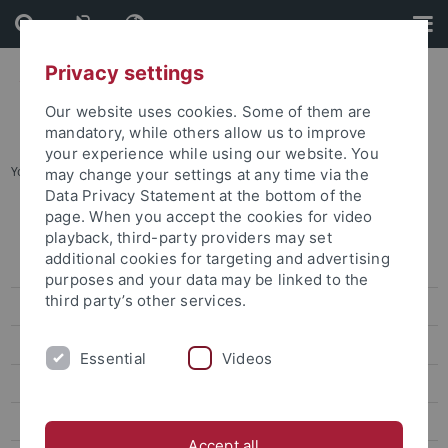
Skip
Skip
to
to
content
footer
Privacy settings
Our website uses cookies. Some of them are
mandatory, while others allow us to improve
your experience while using our website. You
You are here:
Home
...
Karte B: Wilhelmstraße - Talkliniken
may change your settings at any time via the
Data Privacy Statement at the bottom of the
page. When you accept the cookies for video
Maps
playback, third-party providers may set
additional cookies for targeting and advertising
Adressenliste
purposes and your data may be linked to the
third party’s other services.
Disabled access
Übersichtsplan
Essential
Videos
Karte A: Morgenstelle
Karte B: Wilhelmstraße - Talkliniken
Accept all