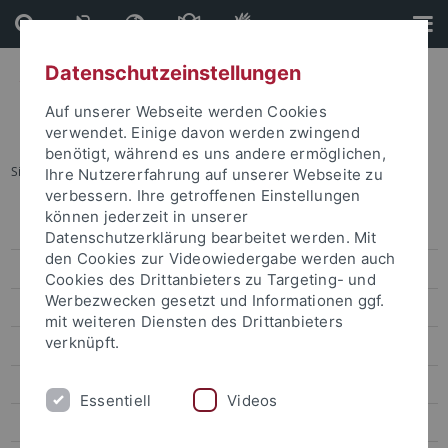
Direkt
Direkt
zum
zur
Inhalt
Fußleiste
Datenschutzeinstellungen
Auf unserer Webseite werden Cookies
verwendet. Einige davon werden zwingend
benötigt, während es uns andere ermöglichen,
Sie sind hier:
Startseite
...
B. Bewegungen
Ihre Nutzererfahrung auf unserer Webseite zu
verbessern. Ihre getroffenen Einstellungen
können jederzeit in unserer
Leitbild
Datenschutzerklärung bearbeitet werden. Mit
den Cookies zur Videowiedergabe werden auch
Organisation
Cookies des Drittanbieters zu Targeting- und
Werbezwecken gesetzt und Informationen ggf.
Forschung
mit weiteren Diensten des Drittanbieters
verknüpft.
A. Entwicklungen
B. Bewegungen
Essentiell
Videos
C. Bewertungen