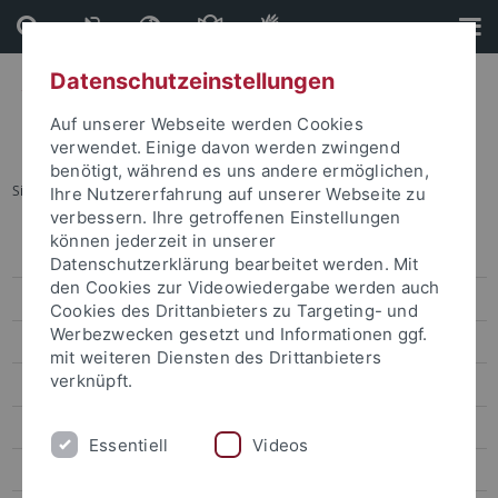
Direkt
Direkt
zum
zur
Inhalt
Fußleiste
Datenschutzeinstellungen
Auf unserer Webseite werden Cookies
verwendet. Einige davon werden zwingend
benötigt, während es uns andere ermöglichen,
Sie sind hier:
Startseite
...
G05 Antimikrobielle Mikroben
Ihre Nutzererfahrung auf unserer Webseite zu
verbessern. Ihre getroffenen Einstellungen
können jederzeit in unserer
Aktuelles
Datenschutzerklärung bearbeitet werden. Mit
den Cookies zur Videowiedergabe werden auch
Forschungsprofil
Cookies des Drittanbieters zu Targeting- und
Werbezwecken gesetzt und Informationen ggf.
Projekte
mit weiteren Diensten des Drittanbieters
verknüpft.
Diagnose – Praxis (E)
Mobilisierung (F)
Essentiell
Videos
Reflexion (G)