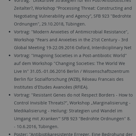
Vortrag: "Diskursive Strategien für ein Post-Antibiotisches
Zeitalter?, Workshop “Processing Threat: Constructing and
Negotiating Vulnerability and Agency”, SFB 923 "Bedrohte
Ordnungen", 29.10.2018, Tübingen.
Vortrag: "Modern Anxieties of Antimicrobial Resistance",
Workshop "Fears and Anxieties in the 21st Century - 3rd
Global Meeting 19-22.09.2016 Oxford, Interdiciplinary Net
Vortrag: "Imagining Societies in a Post-antibiotic World"
auf dem Workshop "Changing Societies: The World We
Live In" 31.05.-01.06.2016 Berlin / Wissenschaftszentrum
Berlin für Sozialforschung (WZB), Réseau Francais des
Institutes d'Etudes Avancées (RFIEA).
Vortrag: "Resistant Genes do not Respect Borders - How to
Control Invisible Threats?", Workshop „Marginalisierung -
Medikalisierung - Heilung: Strategien und Wandel im
Umgang mit ‚Krankenʻ“ SFB 923 "Bedrohte Ordnungen" 8.
- 10.6.2016, Tübingen.
Poster: "Antibiotikaresistente Erreger. Eine Bedrohung der