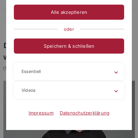
Veranstaltungen
Alle akzeptieren
Publikationen
Wissenschaft und Kommunikation
oder
Dr. Matthew Chaldekas
Speichern & schließen
Wissenschaftlicher Mitarbeiter
(1. Förderphase)
Essentiell
Videos
Impressum
Datenschutzerklärung