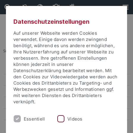
Direkt
Direkt
zum
zur
Inhalt
Fußleiste
Datenschutzeinstellungen
Auf unserer Webseite werden Cookies
verwendet. Einige davon werden zwingend
benötigt, während es uns andere ermöglichen,
Sie sind hier:
Startseite
...
Mitglieder (alphabetisch)
Ihre Nutzererfahrung auf unserer Webseite zu
verbessern. Ihre getroffenen Einstellungen
können jederzeit in unserer
Organisation
Datenschutzerklärung bearbeitet werden. Mit
den Cookies zur Videowiedergabe werden auch
Mitglieder (nach Teilprojekten)
Cookies des Drittanbieters zu Targeting- und
Werbezwecken gesetzt und Informationen ggf.
Mitglieder (alphabetisch)
mit weiteren Diensten des Drittanbieters
verknüpft.
Assoziierte Mitglieder
Forschungsprogramm
Essentiell
Videos
Forschungsprojekte