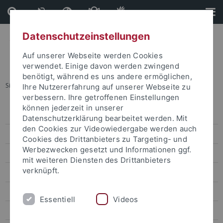
Direkt
Direkt
zum
zur
Inhalt
Fußleiste
Datenschutzeinstellungen
Auf unserer Webseite werden Cookies
verwendet. Einige davon werden zwingend
benötigt, während es uns andere ermöglichen,
Sie sind hier:
Startseite
...
A7 (Thiemeyer)
Ihre Nutzererfahrung auf unserer Webseite zu
verbessern. Ihre getroffenen Einstellungen
können jederzeit in unserer
Organisation
Datenschutzerklärung bearbeitet werden. Mit
den Cookies zur Videowiedergabe werden auch
Forschungsprogramm
Cookies des Drittanbieters zu Targeting- und
Werbezwecken gesetzt und Informationen ggf.
Forschungsprojekte
mit weiteren Diensten des Drittanbieters
verknüpft.
Projektbereich A „Praktiken“
A1 (Murer / Schmidt-Hofner)
Essentiell
Videos
A2 (Lipps)