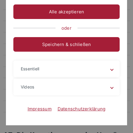
A3 (Dessì Schmid / Robert)
Alle akzeptieren
A4 (Schipperges)
A5 (Dessì Schmid / Till)
oder
A6 (Worm)
Speichern & schließen
A7 (Thiemeyer)
Projektbereich B „Manifestationen“
Essentiell
Projektbereich C „Konzepte“
Arbeitsgruppen
Videos
Veranstaltungen
Publikationen
Impressum
Datenschutzerklärung
Wissenschaft und Kommunikation