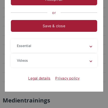
Archive
Second Funding Phase
or
First Funding Phase
Save & close
Projects
Press and Public Relations
Essential
Events
Conferences
Videos
SFB - Colloquium
Medientrainings
Legal details
Privacy policy
The virtual museum
Medientrainings