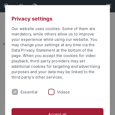
Skip
Skip
to
to
content
footer
Privacy settings
Our website uses cookies. Some of them are
mandatory, while others allow us to improve
your experience while using our website. You
You are here:
Home
...
Medientrainings
may change your settings at any time via the
Data Privacy Statement at the bottom of the
page. When you accept the cookies for video
Guiding Principle
playback, third-party providers may set
additional cookies for targeting and advertising
Organisation
purposes and your data may be linked to the
third party’s other services.
Research
Scientific Communication
Essential
Videos
Publications
Events
Accept all