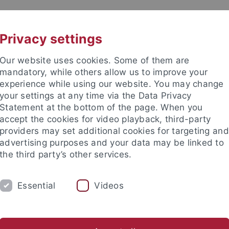
UNI A-Z
CONTACT
Privacy settings
Our website uses cookies. Some of them are
mandatory, while others allow us to improve your
experience while using our website. You may change
your settings at any time via the Data Privacy
DY
Statement at the bottom of the page. When you
RESEARCH
FACILITIES
INT
accept the cookies for video playback, third-party
providers may set additional cookies for targeting and
Application and Enrollment
Advice and Info
Organizing Yo
advertising purposes and your data may be linked to
the third party’s other services.
Student Counseling Service
Offers for students
Studieren m
Essential
Videos
mal noch die Wäsche machen...