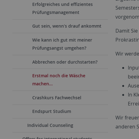
Erfolgreiches und effizientes
Semesters 
Prüfungsmanagement
vorgenom
Gut sein, wenn's drauf ankommt
Damit Sie
Prokrasti
Wie kann ich gut mit meiner
Prüfungsangst umgehen?
Wir werde
Abbrechen oder durchstarten?
Inpu
Erstmal noch die Wäsche
beei
machen...
Ause
In K
Crashkurs Fachwechsel
Erre
Endspurt Studium
Wir freue
Individual Counseling
anderen S
Offers for international students