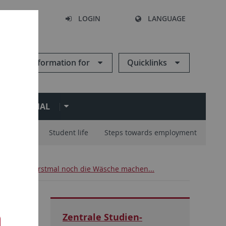
SEARCH
LOGIN
LANGUAGE
Information for
Quicklinks
ERNATIONAL
ur Studies
Student life
Steps towards employment
it Plan
Erstmal noch die Wäsche machen...
Zentrale Studien­