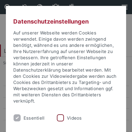
Direkt
Direkt
zum
zur
Inhalt
Fußleiste
Datenschutzeinstellungen
Auf unserer Webseite werden Cookies
verwendet. Einige davon werden zwingend
benötigt, während es uns andere ermöglichen,
LEAD Graduate School & Research Network
Ihre Nutzererfahrung auf unserer Webseite zu
verbessern. Ihre getroffenen Einstellungen
Sie sind hier:
Startseite
...
Mitglieder
können jederzeit in unserer
Datenschutzerklärung bearbeitet werden. Mit
den Cookies zur Videowiedergabe werden auch
Über uns
Cookies des Drittanbieters zu Targeting- und
Werbezwecken gesetzt und Informationen ggf.
Mitglieder
mit weiteren Diensten des Drittanbieters
verknüpft.
LEAD-Mitglied werden
Gleichstellung
Essentiell
Videos
Jobs