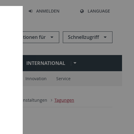
HEN
ANMELDEN
LANGUAGE
Informationen für
Schnellzugriff
N
INTERNATIONAL
spartner
Innovation
Service
etik
Veranstaltungen
Tagungen