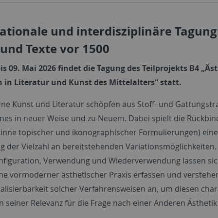
ationale und interdisziplinäre Tagung
 und Texte vor 1500
is 09. Mai 2026 findet die Tagung des Teilprojekts B4 „Ä
n in Literatur und Kunst des Mittelalters“ statt.
e Kunst und Literatur schöpfen aus Stoff- und Gattungstr
es in neuer Weise und zu Neuem. Dabei spielt die Rückbin
Sinne topischer und ikonographischer Formulierungen) eine w
g der Vielzahl an bereitstehenden Variationsmöglichkeite
nfiguration, Verwendung und Wiederverwendung lassen sic
 vormoderner ästhetischer Praxis erfassen und verstehen. 
alisierbarkeit solcher Verfahrensweisen an, um diesen cha
in seiner Relevanz für die Frage nach einer Anderen Ästhetik