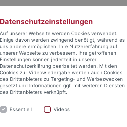
RACHE
UNI A-Z
KONTAKT
SUC
Datenschutzeinstellungen
Auf unserer Webseite werden Cookies verwendet.
Einige davon werden zwingend benötigt, während es
uns andere ermöglichen, Ihre Nutzererfahrung auf
unserer Webseite zu verbessern. Ihre getroffenen
TUDIUM
Einstellungen können jederzeit in unserer
FORSCHUNG
EINRICHTUNGE
Datenschutzerklärung bearbeitet werden. Mit den
Cookies zur Videowiedergabe werden auch Cookies
Zentren und Institute
Nachwuchsförderung
Kooperation
des Drittanbieters zu Targeting- und Werbezwecken
gesetzt und Informationen ggf. mit weiteren Diensten
des Drittanbieters verknüpft.
gsschwerpunkte
Sonderforschungsbereiche
SFB Andere Ästh
Essentiell
Videos
ngen