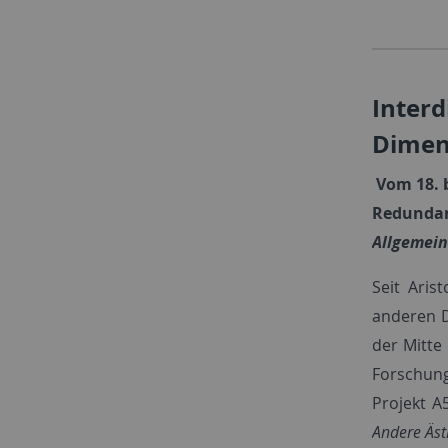
Inter
Dimen
Vom 18. b
Redundanz
Allgemein
Seit Aris
anderen D
der Mitte
Forschung
Projekt A
Andere Äst