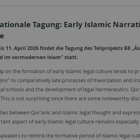
ationale Tagung: Early Islamic Narrat
re
is 11. April 2026 findet die Tagung des Teilprojekts B8
d im vormodernen Islam“ statt.
p on the formation of early Islamic legal culture tends to pr
igins” to comparatively late processes of theorization and in
gal schools and the development of legal hermeneutics. Qur’a
This is not surprising since there are some noteworthy disc
ties between Qur’anic and Islamic legal thought and express
ant aspect of early Islamic legal culture remains especially
speakers to rethink the formative period of Islamic legal cu