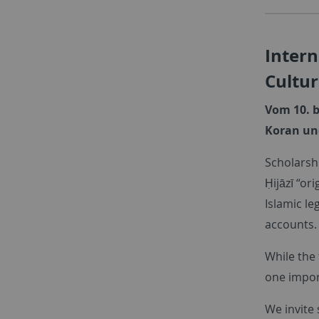
Intern
Cultu
Vom 10. b
Koran un
Scholarshi
Ḥijāzī “or
Islamic le
accounts. 
While the 
one import
We invite 