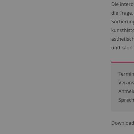
Die inter
die Frage
Sortierun
kunsthist
ästhetisc
und kann f
Termin
Verans
Anmel
Sprach
Download