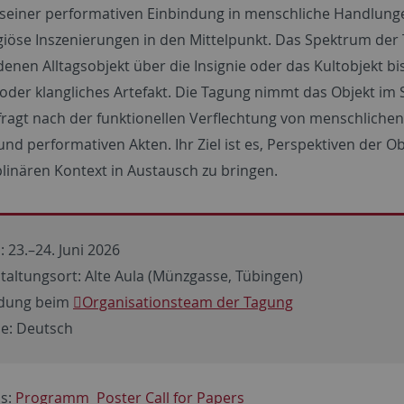
 seiner performativen Einbindung in menschliche Handlungen
igiöse Inszenierungen in den Mittelpunkt. Das Spektrum der
nen Alltagsobjekt über die Insignie oder das Kultobjekt bis
s oder klangliches Artefakt. Die Tagung nimmt das Objekt 
 fragt nach der funktionellen Verflechtung von menschlich
nd performativen Akten. Ihr Ziel ist es, Perspektiven der O
plinären Kontext in Austausch zu bringen.
 23.–24. Juni 2026
taltungsort: Alte Aula (Münzgasse, Tübingen)
dung beim
Organisationsteam der Tagung
e: Deutsch
s:
Programm
Poster
Call for Papers