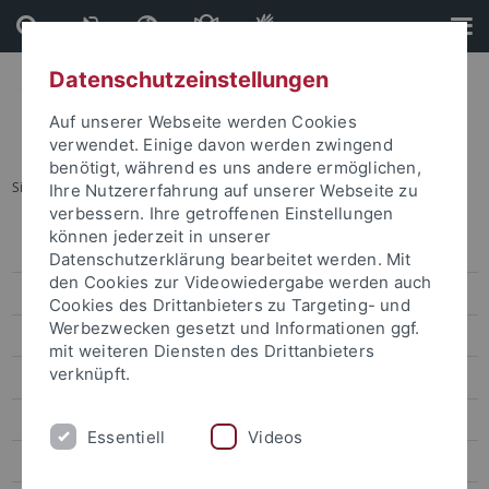
Direkt
Direkt
zum
zur
Inhalt
Fußleiste
Datenschutzeinstellungen
Auf unserer Webseite werden Cookies
verwendet. Einige davon werden zwingend
benötigt, während es uns andere ermöglichen,
Sie sind hier:
Startseite
...
B4 (Linden / Worm)
Ihre Nutzererfahrung auf unserer Webseite zu
verbessern. Ihre getroffenen Einstellungen
können jederzeit in unserer
Organisation
Datenschutzerklärung bearbeitet werden. Mit
den Cookies zur Videowiedergabe werden auch
Forschungsprogramm
Cookies des Drittanbieters zu Targeting- und
Werbezwecken gesetzt und Informationen ggf.
Forschungsprojekte
mit weiteren Diensten des Drittanbieters
verknüpft.
Projektbereich A „Praktiken“
Projektbereich B „Manifestationen“
Essentiell
Videos
B1 (Wolkenhauer)