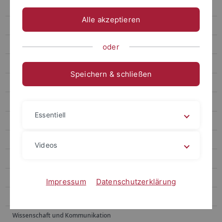
B2 (Krmnicek / Tilly)
Alle akzeptieren
B3 (Braun / Gerok-Reiter)
B4 (Linden / Worm)
oder
B5 (Gropper / Merkelbach)
Speichern & schließen
B6 (Reiter / Zirker)
B7 (Forster / Stellmann)
Essentiell
B8 (Zellentin)
Projektbereich C „Konzepte“
Videos
Arbeitsgruppen
Veranstaltungen
Impressum
Datenschutzerklärung
Publikationen
Wissenschaft und Kommunikation