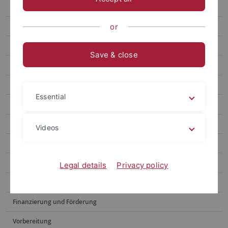
Australia and New Zealand
Asia
or
Partner Universities
Save & close
Bewerbungsverfahren
Sprachnachweise
Essential
Africa
Central Asia, the Caucasus and Israel
Videos
Weitere Angebote
Erfahrungsberichte
Legal details
Privacy policy
Bewerbung
Finanzierung und Förderung
Vorbereitung