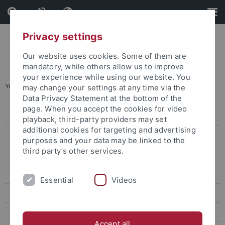
Skip
Skip
to
to
content
footer
Privacy settings
Our website uses cookies. Some of them are
mandatory, while others allow us to improve
your experience while using our website. You
You are here:
Home
...
Bewerbungsverfahren
may change your settings at any time via the
Data Privacy Statement at the bottom of the
page. When you accept the cookies for video
Ways to go abroad
playback, third-party providers may set
additional cookies for targeting and advertising
Internationaler Tag 2026
purposes and your data may be linked to the
third party’s other services.
Erasmus+
Non-European Exchange
Essential
Videos
North America
Latin America
Accept all