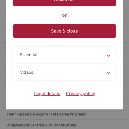
Center for Teaching and Learning in Higher Education
Workshops
or
Consultation
Save & close
Digitale Werkstatt
Weiterentwicklung der Lehre
Essential
Virtual Mobility
Student Tutors and Mentors
Videos
Networks & Projects
Publications & Downloads
Legal details
Privacy policy
Team
Planning and Development of Degree Programs
Angebote der Zentralen Studienberatung