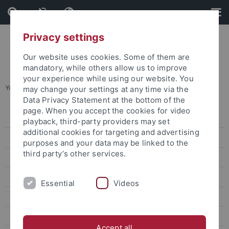
Skip
Skip
to
to
content
footer
Privacy settings
Our website uses cookies. Some of them are
mandatory, while others allow us to improve
your experience while using our website. You
You are here:
Home
...
Digitale Werkstatt
may change your settings at any time via the
Data Privacy Statement at the bottom of the
page. When you accept the cookies for video
Veranstaltungen
playback, third-party providers may set
additional cookies for targeting and advertising
Funding Formats
purposes and your data may be linked to the
third party’s other services.
Generative KI in Lehre und Forschung
Digital teaching
Essential
Videos
Digitale Prüfungen
Teaching Excellence – Digital
Accept all