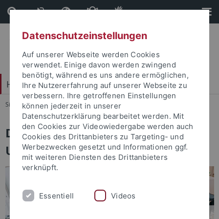
Direkt
Direkt
zum
zur
Inhalt
Fußleiste
Datenschutzeinstellungen
Auf unserer Webseite werden Cookies
verwendet. Einige davon werden zwingend
benötigt, während es uns andere ermöglichen,
Hochschulkommunikation
Ihre Nutzererfahrung auf unserer Webseite zu
verbessern. Ihre getroffenen Einstellungen
Sie sind hier:
Startseite
...
Hochschulkommunikation
können jederzeit in unserer
Datenschutzerklärung bearbeitet werden. Mit
den Cookies zur Videowiedergabe werden auch
Die Hochschulkommunikation der
Cookies des Drittanbieters zu Targeting- und
Universität Tübingen
Werbezwecken gesetzt und Informationen ggf.
mit weiteren Diensten des Drittanbieters
verknüpft.
Essentiell
Videos