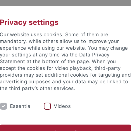
UNI A-Z
CONTACT
Privacy settings
Our website uses cookies. Some of them are
mandatory, while others allow us to improve your
experience while using our website. You may change
your settings at any time via the Data Privacy
DY
Statement at the bottom of the page. When you
RESEARCH
FACILITIES
INT
accept the cookies for video playback, third-party
providers may set additional cookies for targeting and
News and publications
Life on campus
Public engagement
advertising purposes and your data may be linked to
the third party’s other services.
ds of action
Essential
Videos
tungsbezogene Mittelverteilung