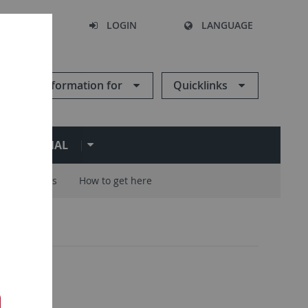
SEARCH
LOGIN
LANGUAGE
Information for
Quicklinks
ERNATIONAL
Careers
How to get here
 nach