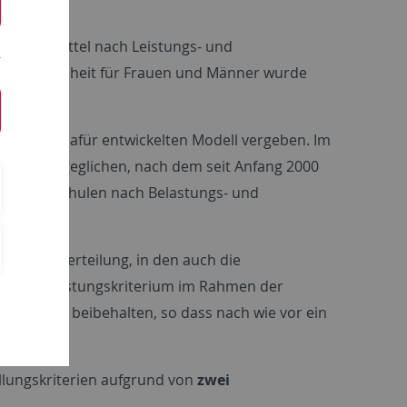
ilfskraftmittel nach Leistungs- und
ancengleichheit für Frauen und Männer wurde
Tübingen dafür entwickelten Modell vergeben. Im
ebene angeglichen, nach dem seit Anfang 2000
der Hochschulen nach Belastungs- und
n Mittelverteilung, in den auch die
llung als Leistungskriterium im Rahmen der
 Tübingen beibehalten, so dass nach wie vor ein
ellungskriterien aufgrund von
zwei