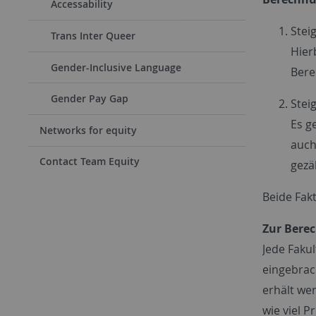
Accessability
Stei
Trans Inter Queer
Hier
Gender-Inclusive Language
Bere
Gender Pay Gap
Stei
Es g
Networks for equity
auch 
Contact Team Equity
gezä
Beide Fakt
Zur Bere
Jede Faku
eingebrac
erhält wen
wie viel 