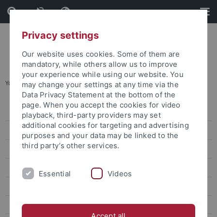
Skip
Skip
to
to
content
footer
Privacy settings
Our website uses cookies. Some of them are
mandatory, while others allow us to improve
your experience while using our website. You
You are here:
Home
...
Links zur Literatur
may change your settings at any time via the
Data Privacy Statement at the bottom of the
page. When you accept the cookies for video
Über das SLT
playback, third-party providers may set
additional cookies for targeting and advertising
Das Team
purposes and your data may be linked to the
third party’s other services.
Rückblick
Aktuelles
Essential
Videos
Mentoring
Kursangebot WiSe 26/27
Accept all